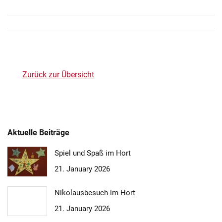
P
o
s
Zurück zur Übersicht
t
n
a
Aktuelle Beiträge
v
i
Spiel und Spaß im Hort
21. January 2026
g
a
Nikolausbesuch im Hort
t
21. January 2026